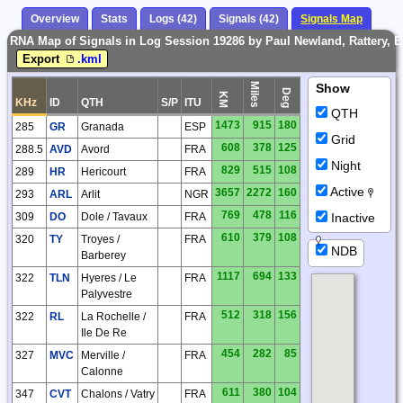
Overview
Stats
Logs (42)
Signals (42)
Signals Map
RNA Map of Signals in Log Session 19286 by Paul Newland, Rattery, 
Export
.kml
Miles
Show
Deg
KM
KHz
ID
QTH
S/P
ITU
QTH
1473
915
180
285
GR
Granada
ESP
Grid
608
378
125
288.5
AVD
Avord
FRA
Night
829
515
108
289
HR
Hericourt
FRA
Active
3657
2272
160
293
ARL
Arlit
NGR
769
478
116
Inactive
309
DO
Dole / Tavaux
FRA
610
379
108
320
TY
Troyes /
FRA
NDB
Barberey
1117
694
133
322
TLN
Hyeres / Le
FRA
Palyvestre
512
318
156
322
RL
La Rochelle /
FRA
Ile De Re
454
282
85
327
MVC
Merville /
FRA
Calonne
611
380
104
347
CVT
Chalons / Vatry
FRA