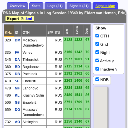
Overview
Stats
Logs (21)
Signals (21)
Signals Map
RNA Map of Signals in Log Session 19340 by Eldert van Henten, Ede,
Export
.kml
Miles
Show
Deg
KM
KHz
ID
QTH
S/P
ITU
QTH
2128
1322
67
320
DM
Moscow /
RUS
Grid
Domodedovo
2160
1342
70
Night
335
FV
Venev
RUS
2577
1601
91
345
DA
Tikhoretsk
RUS
Active
2115
1314
62
360
BD
Bogdanovo
RUS
Inactive
2192
1362
60
375
DB
Pochinok
RUS
NDB
2263
1406
66
410
SF
Cherusti
RUS
2234
1388
65
478
MF
Larionovo
RUS
2480
1541
86
486
KL
Krasnyy Sulin
RUS
2751
1709
75
506
GS
Engels-2
RUS
2134
1326
67
659
DO
Moscow /
RUS
Domodedovo
2156
1340
67
732
AO
Aksinyino
RUS