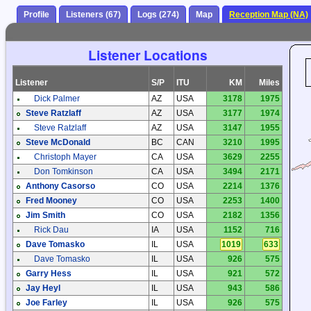
Profile
Listeners (67)
Logs (274)
Map
Reception Map (NA)
Listener Locations
Listener
S/P
ITU
KM
Miles
Dick Palmer
AZ
USA
3178
1975
Steve Ratzlaff
AZ
USA
3177
1974
Steve Ratzlaff
AZ
USA
3147
1955
Steve McDonald
BC
CAN
3210
1995
Christoph Mayer
CA
USA
3629
2255
Don Tomkinson
CA
USA
3494
2171
Anthony Casorso
CO
USA
2214
1376
Fred Mooney
CO
USA
2253
1400
Jim Smith
CO
USA
2182
1356
Rick Dau
IA
USA
1152
716
Dave Tomasko
IL
USA
1019
633
Dave Tomasko
IL
USA
926
575
Garry Hess
IL
USA
921
572
Jay Heyl
IL
USA
943
586
Joe Farley
IL
USA
926
575