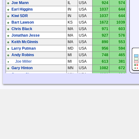
Joe Mann
IL
USA
924
574
Earl Higgins
IN
USA
1037
644
Kiwi SDR
IN
USA
1037
644
Bart Lawson
KS
USA
1672
1039
Chris Black
MA
USA
971
603
Jonathan Jesse
MA
USA
927
576
Keith McGinnis
MA
USA
890
553
Larry Putman
MD
USA
956
594
Andy Robins
MI
USA
748
465
Joe Miller
MI
USA
613
381
Gary Hinton
MN
USA
1082
672
George Sherman
MN
USA
1101
684
Paul LaFreniere
MN
USA
819
509
Dick Palmer
MO
USA
1324
822
Dick Palmer
MO
USA
1327
825
David Kent
NC
USA
1306
811
Don Ward
NC
USA
1303
810
Tom Holmes
NC
USA
1371
852
Don Tomkinson
NE
USA
1792
1114
Rick Dau
NE
USA
1479
919
Dan Benard
NH
USA
802
499