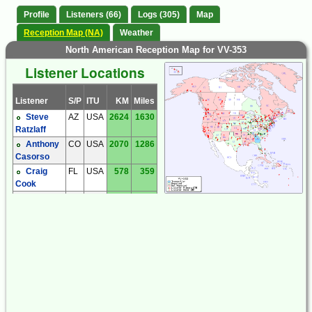
Profile
Listeners (66)
Logs (305)
Map
Reception Map (NA)
Weather
North American Reception Map for VV-353
Listener Locations
Listener
S/P
ITU
KM
Miles
Steve
AZ
USA
2624
1630
Ratzlaff
Anthony
CO
USA
2070
1286
Casorso
Craig
FL
USA
578
359
Cook
Dave
FL
USA
761
473
Tomasko
Fred
FL
USA
627
389
Mooney
Jay
FL
USA
603
375
Heyl
Lee
FL
USA
618
384
Parshook
William
FL
USA
843
524