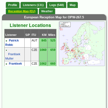
Profile
Listeners (131)
Logs (548)
Map
Reception Map (EU)
Weather
European Reception Map for OPW-267.5
Listener Locations
Listener
S/P
ITU
KM
Miles
Patrick
AUT
845
525
Robic
CZE
1060
659
Frantisek
Muller
Frantisek
CZE
1062
660
Muller
Jaroslav
CZE
1118
695
Bohac
Jaroslav
CZE
820
510
Tomek
Jiri
CZE
1053
654
Prokop
Kiwi SDR
CZE
863
536
Kiwi SDR
CZE
1173
729