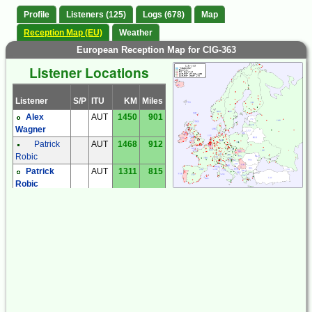
Profile
Listeners (125)
Logs (678)
Map
Reception Map (EU)
Weather
European Reception Map for CIG-363
Listener Locations
Listener
S/P
ITU
KM
Miles
Alex
AUT
1450
901
Wagner
Patrick
AUT
1468
912
Robic
Patrick
AUT
1311
815
Robic
Frantisek
CZE
1624
1009
Muller
Jaroslav
CZE
1435
892
Tomek
Karel
CZE
1654
1028
Honzik
Kiwi SDR
CZE
1459
907
Kiwi SDR
CZE
1710
1063
Ludek
CZE
1648
1024