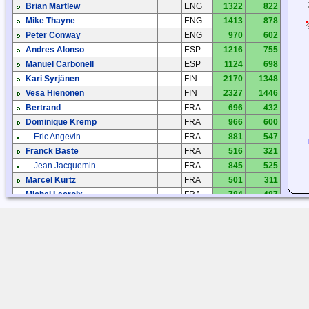
Brian Martlew
ENG
1322
822
Mike Thayne
ENG
1413
878
Peter Conway
ENG
970
602
Andres Alonso
ESP
1216
755
Manuel Carbonell
ESP
1124
698
Kari Syrjänen
FIN
2170
1348
Vesa Hienonen
FIN
2327
1446
Bertrand
FRA
696
432
Dominique Kremp
FRA
966
600
Eric Angevin
FRA
881
547
Franck Baste
FRA
516
321
Jean Jacquemin
FRA
845
525
Marcel Kurtz
FRA
501
311
Michel Lacroix
FRA
784
487
Patrice Privat
FRA
766
476
Patrice Privat
FRA
780
485
Patrick Vignoud
FRA
281
175
Patrick Vignoud
FRA
281
175
Vincent Lecler
FRA
737
458
Andreas Zacharas
GRC
1405
873
Panos Nalmpantis
GRC
1521
945