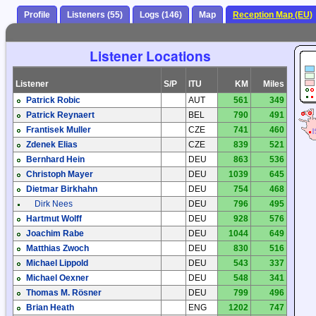
Profile
Listeners (55)
Logs (146)
Map
Reception Map (EU)
Listener Locations
Listener
S/P
ITU
KM
Miles
Patrick Robic
AUT
561
349
Patrick Reynaert
BEL
790
491
Frantisek Muller
CZE
741
460
Zdenek Elias
CZE
839
521
Bernhard Hein
DEU
863
536
Christoph Mayer
DEU
1039
645
Dietmar Birkhahn
DEU
754
468
Dirk Nees
DEU
796
495
Hartmut Wolff
DEU
928
576
Joachim Rabe
DEU
1044
649
Matthias Zwoch
DEU
830
516
Michael Lippold
DEU
543
337
Michael Oexner
DEU
548
341
Thomas M. Rösner
DEU
799
496
Brian Heath
ENG
1202
747