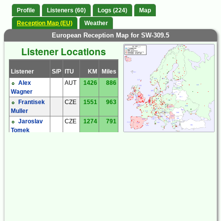
Profile
Listeners (60)
Logs (224)
Map
Reception Map (EU)
Weather
European Reception Map for SW-309.5
Listener Locations
Listener
S/P
ITU
KM
Miles
Alex
AUT
1426
886
Wagner
Frantisek
CZE
1551
963
Muller
Jaroslav
CZE
1274
791
Tomek
Kiwi SDR
CZE
1334
829
Milos Holy
CZE
1591
988
Miroslav
CZE
1343
834
Sperlin
Václav
CZE
1313
816
Dosoudil
Zdenek
CZE
1518
943
Elias
Bernhard
DEU
1757
1091