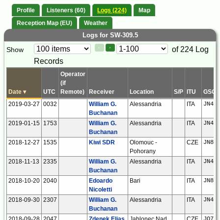
Profile
Listeners (60)
Logs (224)
Map
Reception Map (EU)
Weather
Logs for SW-309.5
Paging
Page
of 224 Log
Show
<
>
Controls
Records
Control
Operator
(if
Date
▾
UTC
Remote)
Receiver
Location
S/P
ITU
GSQ
2019-03-27
0032
William G.
Alessandria
ITA
JN44
Buchanan
2019-01-15
1753
William G.
Alessandria
ITA
JN44
Buchanan
2018-12-27
1535
Kiwi SDR
Olomouc -
CZE
JN89
Pohorany
2018-11-13
2335
William G.
Alessandria
ITA
JN44
Buchanan
2018-10-20
2040
Edoardo
Bari
ITA
JN81
Nicoletti
2018-09-30
2307
William G.
Alessandria
ITA
JN44
Buchanan
2018-09-28
2047
Zdenek Elias
Jablonec Nad
CZE
JO70