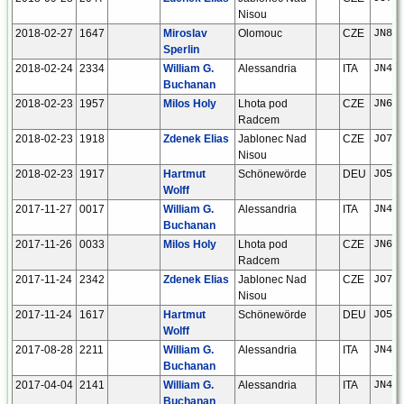
Nisou
2018-02-27
1647
Miroslav
Olomouc
CZE
JN89
Sperlin
2018-02-24
2334
William G.
Alessandria
ITA
JN44
Buchanan
2018-02-23
1957
Milos Holy
Lhota pod
CZE
JN69
Radcem
2018-02-23
1918
Zdenek Elias
Jablonec Nad
CZE
JO70
Nisou
2018-02-23
1917
Hartmut
Schönewörde
DEU
JO52
Wolff
2017-11-27
0017
William G.
Alessandria
ITA
JN44
Buchanan
2017-11-26
0033
Milos Holy
Lhota pod
CZE
JN69
Radcem
2017-11-24
2342
Zdenek Elias
Jablonec Nad
CZE
JO70
Nisou
2017-11-24
1617
Hartmut
Schönewörde
DEU
JO52
Wolff
2017-08-28
2211
William G.
Alessandria
ITA
JN44
Buchanan
2017-04-04
2141
William G.
Alessandria
ITA
JN44
Buchanan