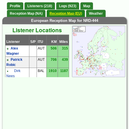
Profile
Listeners (218)
Logs (923)
Map
Reception Map (NA)
Reception Map (EU)
Weather
European Reception Map for NRD-444
Listener Locations
Listener
S/P
ITU
KM
Miles
Alex
AUT
506
315
Wagner
Patrick
AUT
706
439
Robic
Dirk
BAL
1910
1187
Nees
Alan Clark
BEL
991
616
Frank
BEL
934
580
Thijs
Marc
BEL
968
602
Vissers
Frantisek
CZE
420
261
Muller
Jan
CZE
409
254
Hornyak