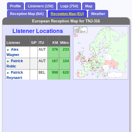
Profile
Listeners (156)
Logs (754)
Map
Reception Map (NA)
Reception Map (EU)
Weather
European Reception Map for TNJ-316
Listener Locations
Listener
S/P
ITU
KM
Miles
Alex
AUT
376
233
Wagner
Patrick
AUT
167
104
Robic
Patrick
BEL
998
620
Reynaert
Frantisek
CZE
533
331
Muller
Jaroslav
CZE
557
346
Tomek
Karel
CZE
522
325
Honzik
Kiwi SDR
CZE
514
319
Kiwi SDR
CZE
561
348
Ludek
CZE
607
377