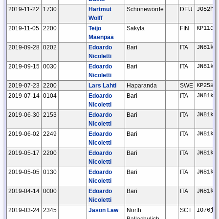
2019-11-22
1730
Hartmut
Schönewörde
DEU
JO52hp
Wolff
2019-11-05
2200
Teijo
Sakyla
FIN
KP11db
Mäenpää
2019-09-28
0202
Edoardo
Bari
ITA
JN81kd
Nicoletti
2019-09-15
0030
Edoardo
Bari
ITA
JN81kd
Nicoletti
2019-07-23
2200
Lars Lahti
Haparanda
SWE
KP25ax
2019-07-14
0104
Edoardo
Bari
ITA
JN81kd
Nicoletti
2019-06-30
2153
Edoardo
Bari
ITA
JN81kd
Nicoletti
2019-06-02
2249
Edoardo
Bari
ITA
JN81kd
Nicoletti
2019-05-17
2200
Edoardo
Bari
ITA
JN81kd
Nicoletti
2019-05-05
0130
Edoardo
Bari
ITA
JN81kd
Nicoletti
2019-04-14
0000
Edoardo
Bari
ITA
JN81kd
Nicoletti
2019-03-24
2345
Jason Law
North
SCT
IO76jq
Ballachulish