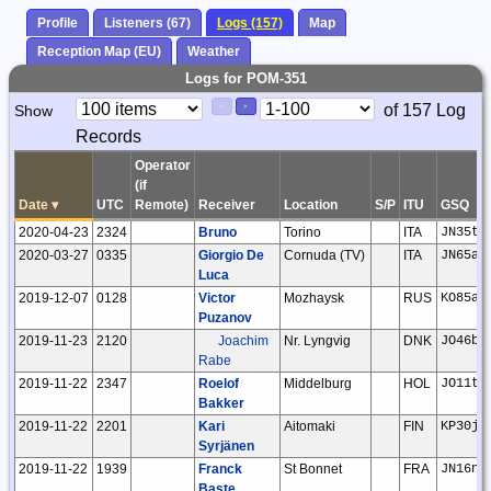
Profile
Listeners (67)
Logs (157)
Map
Reception Map (EU)
Weather
Logs for POM-351
Paging
Page
of 157 Log
Show
<
>
Controls
Records
Control
Operator
(if
Date
▾
UTC
Remote)
Receiver
Location
S/P
ITU
GSQ
2020-04-23
2324
Bruno
Torino
ITA
JN35ta
2020-03-27
0335
Giorgio De
Cornuda (TV)
ITA
JN65at
Luca
2019-12-07
0128
Victor
Mozhaysk
RUS
KO85am
Puzanov
2019-11-23
2120
Joachim
Nr. Lyngvig
DNK
JO46ba
Rabe
2019-11-22
2347
Roelof
Middelburg
HOL
JO11tm
Bakker
2019-11-22
2201
Kari
Aitomaki
FIN
KP30ju
Syrjänen
2019-11-22
1939
Franck
St Bonnet
FRA
JN16nd
Baste